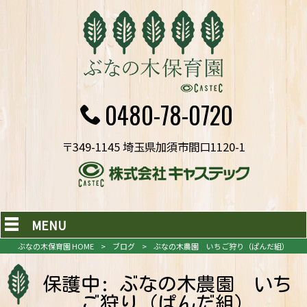
0480-78-0720
〒349-1145 埼玉県加須市間口1120-1
MENU
ぶなの木保育園 HOME
>
ブログ
>
ぶなの木農園 いちご狩り（ぱんだ組）
保護中: ぶなの木農園 いち
ご狩り（ぱんだ組）