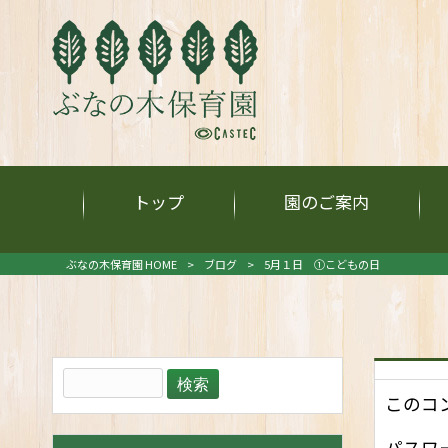
トップ
園のご案内
ぶなの木保育園 HOME
>
ブログ
>
5月１日 ①こどもの日
このコ
パスワ