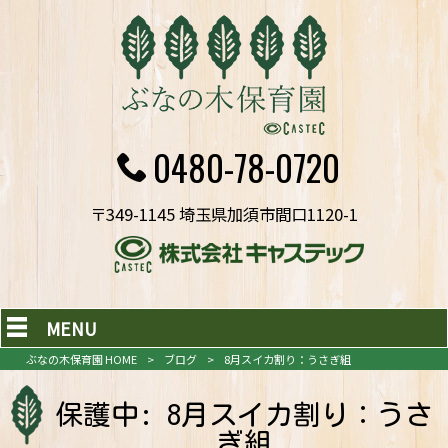
0480-78-0720
〒349-1145 埼玉県加須市間口1120-1
MENU
ぶなの木保育園 HOME
>
ブログ
>
8月スイカ割り：うさぎ組
保護中: 8月スイカ割り：うさ
ぎ組