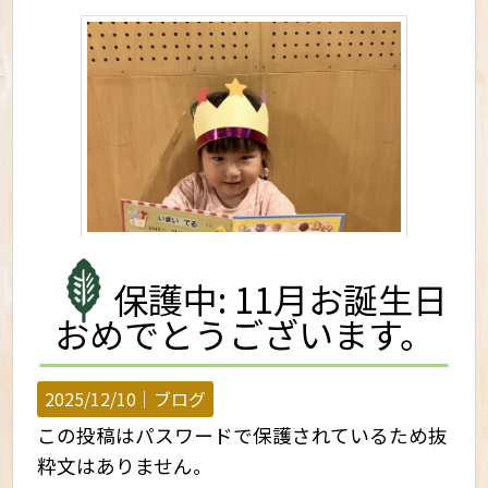
保護中: 11月お誕生日
おめでとうございます。
2025/12/10｜
ブログ
この投稿はパスワードで保護されているため抜
粋文はありません。