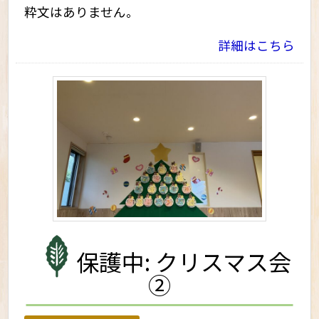
粋文はありません。
詳細はこちら
保護中: クリスマス会
②