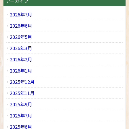
アーカイブ
2026年7月
2026年6月
2026年5月
2026年3月
2026年2月
2026年1月
2025年12月
2025年11月
2025年9月
2025年7月
2025年6月