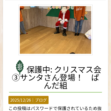
保護中: クリスマス会
③サンタさん登場！ ぱ
んだ組
2025/12/26｜
ブログ
この投稿はパスワードで保護されているため抜