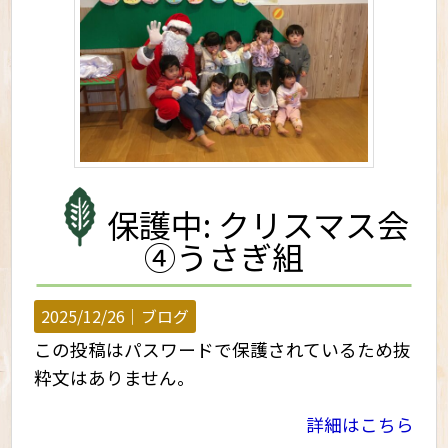
保護中: クリスマス会
④うさぎ組
2025/12/26｜
ブログ
この投稿はパスワードで保護されているため抜
粋文はありません。
詳細はこちら