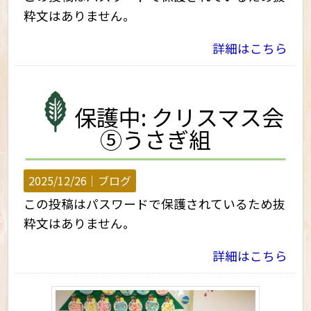
粋文はありません。
詳細はこちら
保護中: クリスマス会
⑤うさぎ組
2025/12/26｜
ブログ
この投稿はパスワードで保護されているため抜
粋文はありません。
詳細はこちら